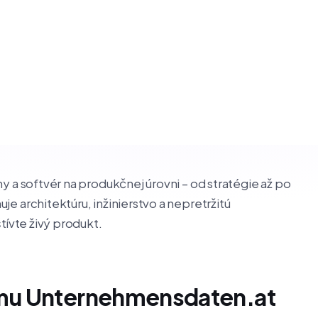
y a softvér na produkčnej úrovni – od stratégie až po
e architektúru, inžinierstvo a nepretržitú
tívte živý produkt.
mu Unternehmensdaten.at