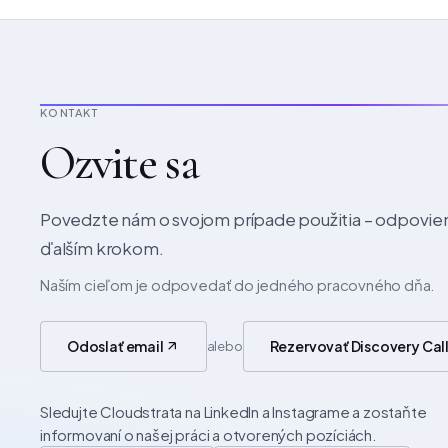
KONTAKT
Ozvite sa
Povedzte nám o svojom prípade použitia – odpov
ďalším krokom.
Naším cieľom je odpovedať do jedného pracovného dňa.
Odoslať email
Rezervovať Discovery Cal
alebo
Sledujte Cloudstrata na LinkedIn a Instagrame a zostaňte
informovaní o našej práci a otvorených pozíciách.