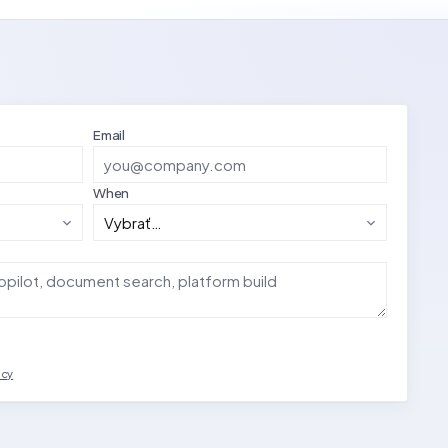
Email
When
acy