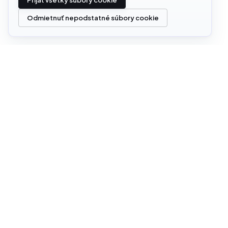
Odmietnuť nepodstatné súbory cookie
PREHĽAD
Kto sme
office@cloudstrata.io
Čo robí
Digitálna
Insights
Prípadov
Partneri
Kariéra