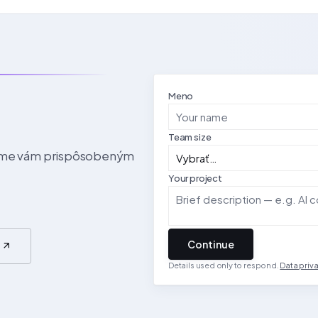
Meno
Team size
ieme vám prispôsobeným
Your project
Continue
l
Details used only to respond.
Data priv