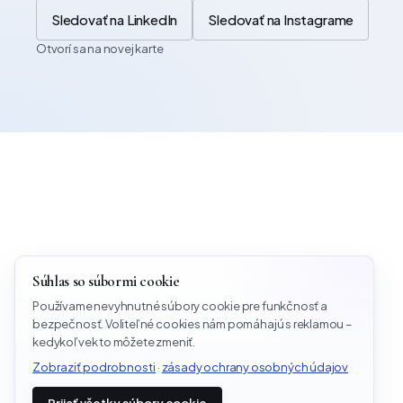
Sledovať na LinkedIn
Sledovať na Instagrame
Otvorí sa na novej karte
Súhlas so súbormi cookie
Používame nevyhnutné súbory cookie pre funkčnosť a
bezpečnosť. Voliteľné cookies nám pomáhajú s reklamou –
kedykoľvek to môžete zmeniť.
Zobraziť podrobnosti
·
zásady ochrany osobných údajov
Prijať všetky súbory cookie