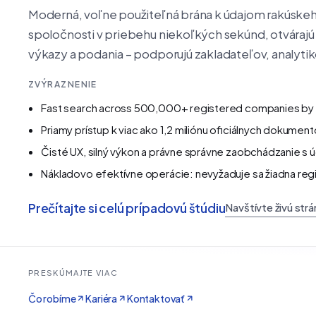
Moderná, voľne použiteľná brána k údajom rakúskeh
spoločnosti v priebehu niekoľkých sekúnd, otvárajú š
výkazy a podania – podporujú zakladateľov, analytik
ZVÝRAZNENIE
Fast search across 500,000+ registered companies b
Priamy prístup k viac ako 1,2 miliónu oficiálnych dokumen
Čisté UX, silný výkon a právne správne zaobchádzanie s ú
Nákladovo efektívne operácie: nevyžaduje sa žiadna regi
Prečítajte si celú prípadovú štúdiu
Navštívte živú str
PRESKÚMAJTE VIAC
Čo robíme
Kariéra
Kontaktovať