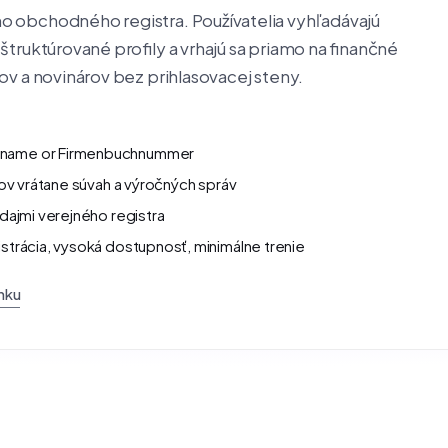
o obchodného registra. Používatelia vyhľadávajú
truktúrované profily a vrhajú sa priamo na finančné
ov a novinárov bez prihlasovacej steny.
y name or Firmenbuchnummer
tov vrátane súvah a výročných správ
dajmi verejného registra
strácia, vysoká dostupnosť, minimálne trenie
ánku