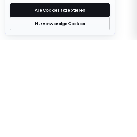
Alle Cookies akzeptieren
Nur notwendige Cookies
office@cloudstrata.io
ÜBERBLICK
LEISTUNGEN
Über uns
Cloud Platforms
Leistungen
Cloud Services
Digitale Transformation
KI-Plattform-Engineering
Einblicke
Software Development