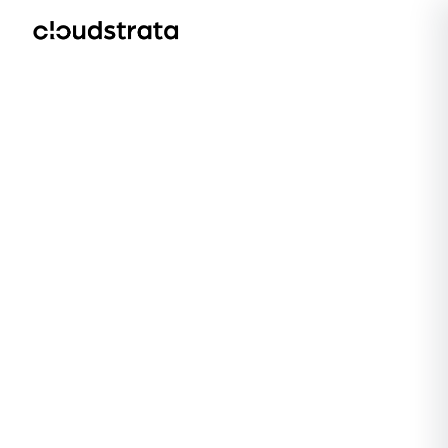
EN
DE
FR
中文
CLOUD-BERATUNG
Cloud-Beratung in Steyr