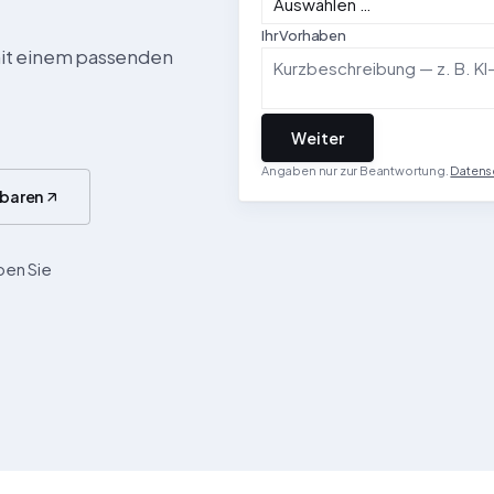
Ihr Vorhaben
mit einem passenden
Weiter
Angaben nur zur Beantwortung.
Datens
nbaren
ben Sie