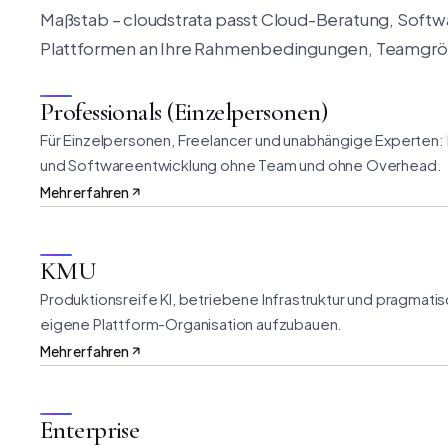
Maßstab – cloudstrata passt Cloud-Beratung, Soft
Plattformen an Ihre Rahmenbedingungen, Teamgröß
Professionals (Einzelpersonen)
Für Einzelpersonen, Freelancer und unabhängige Experten: K
und Softwareentwicklung ohne Team und ohne Overhead.
Mehr erfahren
KMU
Produktionsreife KI, betriebene Infrastruktur und pragmat
eigene Plattform-Organisation aufzubauen.
Mehr erfahren
Enterprise