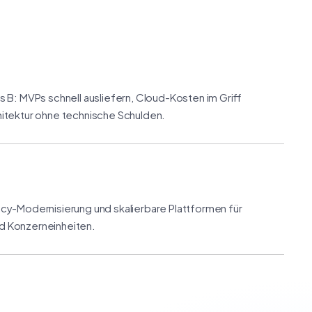
s B: MVPs schnell ausliefern, Cloud-Kosten im Griff
hitektur ohne technische Schulden.
acy-Modernisierung und skalierbare Plattformen für
d Konzerneinheiten.