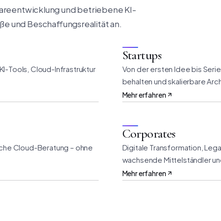
wareentwicklung und betriebene KI-
e und Beschaffungsrealität an.
Startups
I-Tools, Cloud-Infrastruktur
Von der ersten Idee bis Serie
behalten und skalierbare Arc
Mehr erfahren
Corporates
ische Cloud-Beratung – ohne
Digitale Transformation, Leg
wachsende Mittelständler un
Mehr erfahren