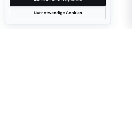
Nur notwendige Cookies
office@cloudstrata.io
ÜBERBLICK
LEISTUNGEN
Über uns
Cloud Platforms
Leistungen
Cloud Services
Digitale Transformation
KI-Plattform-Engineering
Einblicke
Software Development
Fallstudien
Managed Infrastructure