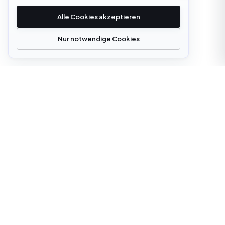
Alle Cookies akzeptieren
Nur notwendige Cookies
office@cloudstrata.io
ÜBERBLICK
LEISTUNGEN
Über uns
Cloud Platforms
Leistungen
Cloud Services
Digitale Transformation
KI-Plattform-Engineering
Einblicke
Software Development