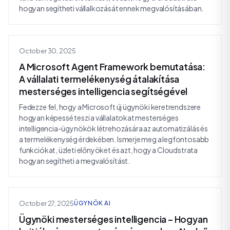
hogyan segítheti vállalkozását ennek megvalósításában.
October 30, 2025
A Microsoft Agent Framework bemutatása:
A vállalati termelékenység átalakítása
mesterséges intelligencia segítségével
Fedezze fel, hogy a Microsoft új ügynöki keretrendszere
hogyan képessé teszi a vállalatokat mesterséges
intelligencia-ügynökök létrehozására az automatizálás és
a termelékenység érdekében. Ismerje meg a legfontosabb
funkciókat, üzleti előnyöket és azt, hogy a Cloudstrata
hogyan segítheti a megvalósítást.
October 27, 2025
ÜGYNÖK AI
Ügynöki mesterséges intelligencia – Hogyan