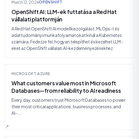
March 12, 2026
OPENSHIFT
OpenShift AI: LLM-ek futtatása a Red Hat
vállalati platformján
A Red Hat OpenShift AI modellkiszolgálást, MLOps-t és
adattudományi munkafolyamatokat kínál a Kubernetes
számára. Fedezze fel, hogyan telepíthet és kezelhet LLM-
eket az OpenShift vállalati AI-kezdeményezésekhez.
MICROSOFT AZURE
What customers value most in Microsoft
Databases—from reliability to AI readiness
Every day, customers trust Microsoft Databases to power
their most critical applications, business processes, and
AI-...