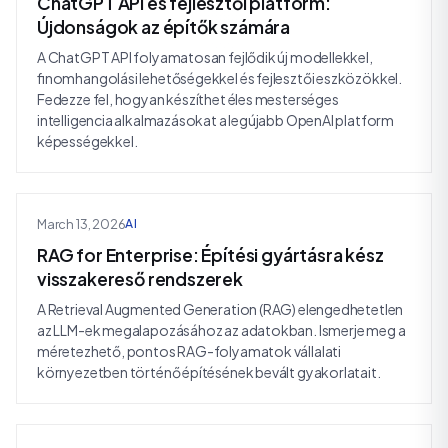
ChatGPT API és fejlesztői platform:
Újdonságok az építők számára
A ChatGPT API folyamatosan fejlődik új modellekkel,
finomhangolási lehetőségekkel és fejlesztői eszközökkel.
Fedezze fel, hogyan készíthet éles mesterséges
intelligencia alkalmazásokat a legújabb OpenAI platform
képességekkel.
March 13, 2026
AI
RAG for Enterprise: Építési gyártásra kész
visszakereső rendszerek
A Retrieval Augmented Generation (RAG) elengedhetetlen
az LLM-ek megalapozásához az adatokban. Ismerje meg a
méretezhető, pontos RAG-folyamatok vállalati
környezetben történő építésének bevált gyakorlatait.