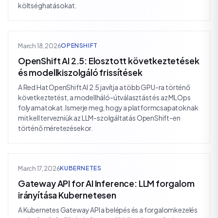
költséghatásokat.
March 18, 2026
OPENSHIFT
OpenShift AI 2.5: Elosztott következtetések
és modellkiszolgáló frissítések
A Red Hat OpenShift AI 2.5 javítja a több GPU-ra történő
következtetést, a modellháló-útválasztást és az MLOps
folyamatokat. Ismerje meg, hogy a platformcsapatoknak
mit kell tervezniük az LLM-szolgáltatás OpenShift-en
történő méretezésekor.
March 17, 2026
KUBERNETES
Gateway API for AI Inference: LLM forgalom
irányítása Kubernetesen
A Kubernetes Gateway API a belépés és a forgalomkezelés