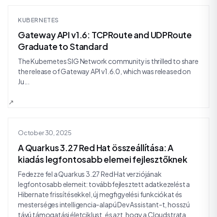
KUBERNETES
Gateway API v1.6: TCPRoute and UDPRoute
Graduate to Standard
The Kubernetes SIG Network community is thrilled to share
the release of Gateway API v1.6.0, which was released on
Ju...
October 30, 2025
A Quarkus 3.27 Red Hat összeállítása: A
kiadás legfontosabb elemei fejlesztőknek
Fedezze fel a Quarkus 3.27 Red Hat verziójának
legfontosabb elemeit: továbbfejlesztett adatkezelést a
Hibernate frissítésekkel, új megfigyelési funkciókat és
mesterséges intelligencia-alapú Dev Assistant-t, hosszú
távú támogatási életciklust, és azt, hogy a Cloudstrata