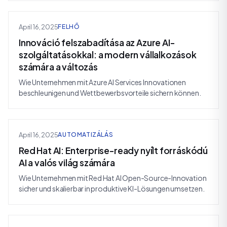
April 16, 2025
FELHŐ
Innováció felszabadítása az Azure AI-
szolgáltatásokkal: a modern vállalkozások
számára a változás
Wie Unternehmen mit Azure AI Services Innovationen
beschleunigen und Wettbewerbsvorteile sichern können.
April 16, 2025
AUTOMATIZÁLÁS
Red Hat AI: Enterprise-ready nyílt forráskódú
AI a valós világ számára
Wie Unternehmen mit Red Hat AI Open-Source-Innovation
sicher und skalierbar in produktive KI-Lösungen umsetzen.