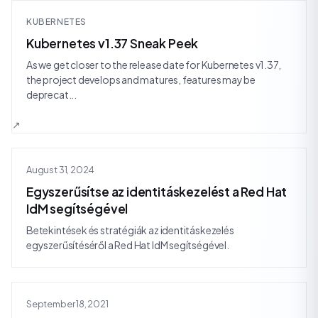
KUBERNETES
Kubernetes v1.37 Sneak Peek
As we get closer to the release date for Kubernetes v1.37,
the project develops and matures, features may be
deprecat...
August 31, 2024
Egyszerűsítse az identitáskezelést a Red Hat
IdM segítségével
Betekintések és stratégiák az identitáskezelés
egyszerűsítéséről a Red Hat IdM segítségével.
September 18, 2021