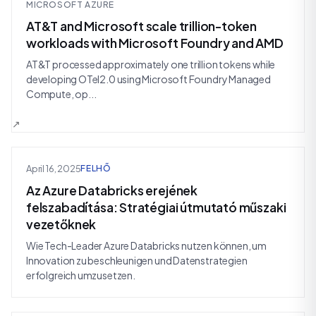
MICROSOFT AZURE
AT&T and Microsoft scale trillion-token
workloads with Microsoft Foundry and AMD
AT&T processed approximately one trillion tokens while
developing OTel2.0 using Microsoft Foundry Managed
Compute, op...
April 16, 2025
FELHŐ
Az Azure Databricks erejének
felszabadítása: Stratégiai útmutató műszaki
vezetőknek
Wie Tech-Leader Azure Databricks nutzen können, um
Innovation zu beschleunigen und Datenstrategien
erfolgreich umzusetzen.