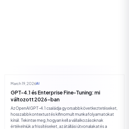
March 19, 2026
AI
GPT-4.1 és Enterprise Fine-Tuning: mi
változott 2026-ban
Az OpenAI GPT-4.1 családja gyorsabb következtetéseket,
hosszabb kontextust és kifinomult munkafolyamatokat
kínál. Tekintse meg, hogyan kell a vállalkozásoknak
értékelniük a frissítéseket, az átállási útvonalakat és a