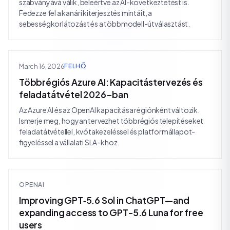
szabványává válik, beleértve az AI-következtetést is.
Fedezze fel a kanári kiterjesztés mintáit, a
sebességkorlátozást és a többmodell-útválasztást.
March 16, 2026
FELHŐ
Többrégiós Azure AI: Kapacitástervezés és
feladatátvétel 2026-ban
Az Azure AI és az OpenAI kapacitása régiónként változik.
Ismerje meg, hogyan tervezhet többrégiós telepítéseket
feladatátvétellel, kvótakezeléssel és platformállapot-
figyeléssel a vállalati SLA-khoz.
OPENAI
Improving GPT‑5.6 Sol in ChatGPT—and
expanding access to GPT-5.6 Luna for free
users