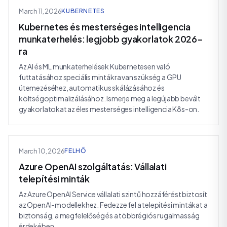
March 11, 2026
KUBERNETES
Kubernetes és mesterséges intelligencia
munkaterhelés: legjobb gyakorlatok 2026-
ra
Az AI és ML munkaterhelések Kubernetesen való
futtatásához speciális mintákra van szükség a GPU
ütemezéséhez, automatikus skálázásához és
költségoptimalizálásához. Ismerje meg a legújabb bevált
gyakorlatokat az éles mesterséges intelligencia K8s-on.
March 10, 2026
FELHŐ
Azure OpenAI szolgáltatás: Vállalati
telepítési minták
Az Azure OpenAI Service vállalati szintű hozzáférést biztosít
az OpenAI-modellekhez. Fedezze fel a telepítési mintákat a
biztonság, a megfelelőség és a többrégiós rugalmasság
érdekében.