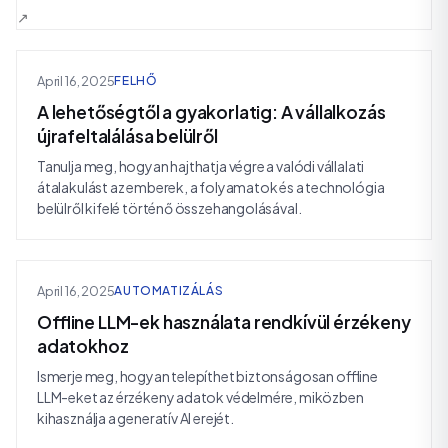
April 16, 2025
FELHŐ
A lehetőségtől a gyakorlatig: A vállalkozás
újrafeltalálása belülről
Tanulja meg, hogyan hajthatja végre a valódi vállalati
átalakulást az emberek, a folyamatok és a technológia
belülről kifelé történő összehangolásával.
April 16, 2025
AUTOMATIZÁLÁS
Offline LLM-ek használata rendkívül érzékeny
adatokhoz
Ismerje meg, hogyan telepíthet biztonságosan offline
LLM-eket az érzékeny adatok védelmére, miközben
kihasználja a generatív AI erejét.