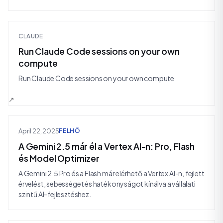
CLAUDE
Run Claude Code sessions on your own
compute
Run Claude Code sessions on your own compute
April 22, 2025
FELHŐ
A Gemini 2.5 már él a Vertex AI-n: Pro, Flash
és Model Optimizer
A Gemini 2.5 Pro és a Flash már elérhető a Vertex AI-n, fejlett
érvelést, sebességet és hatékonyságot kínálva a vállalati
szintű AI-fejlesztéshez.