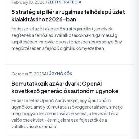
February 10, 2026
ÜZLETI STRATÉGIA
5 stratégiai pillér a rugalmas felhőalapú üzlet
kialakításához 2026-ban
Fedezze fel az öt alapvető stratégiai pillért, amelyek
segítenek a felhőalapú vállalkozásoknak rugalmasság
kiépítésében, innovációs ösztönzésben és versenyelőny
megőrzésében a fejlődő digitális környezetben.
October 31, 2025
AI ÜGYNÖKÖK
Bemutatkozik az Aardvark: OpenAI
következő generációs autonóm ügynöke
Fedezze fel az OpenAI Aardvarkját, egy új autonóm
ügynököt, amely túlmutat a szöveggeneráláson. Ismerje
meg, hogyan teszi lehetővé az érvelést, a tervezést és a
valós cselekvést – és mit jelent ez a fejlesztők és a
vállalkozások számára.