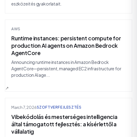
eszközeit és gyakorlatait.
AWS
Runtime instances: persistent compute for
production AI agents on Amazon Bedrock
AgentCore
Announcing runtime instances in Amazon Bedrock
AgentCore—persistent, managed EC2 infrastructure for
production AI age...
March 7, 2026
SZOFTVERFEJLESZTÉS
Vibekódolás és mesterséges intelligencia
által támogatott fejlesztés: a kísérlettől a
vállalatig