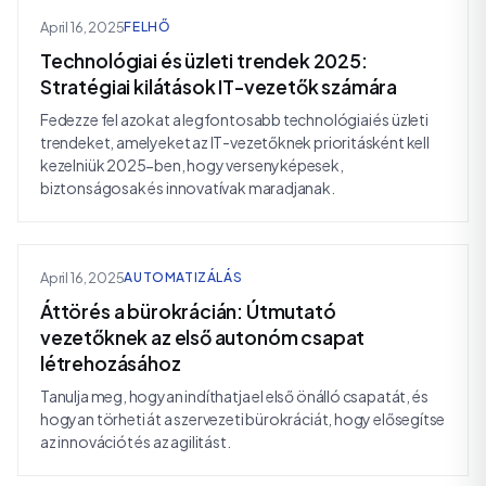
April 16, 2025
FELHŐ
Technológiai és üzleti trendek 2025:
Stratégiai kilátások IT-vezetők számára
Fedezze fel azokat a legfontosabb technológiai és üzleti
trendeket, amelyeket az IT-vezetőknek prioritásként kell
kezelniük 2025-ben, hogy versenyképesek,
biztonságosak és innovatívak maradjanak.
April 16, 2025
AUTOMATIZÁLÁS
Áttörés a bürokrácián: Útmutató
vezetőknek az első autonóm csapat
létrehozásához
Tanulja meg, hogyan indíthatja el első önálló csapatát, és
hogyan törheti át a szervezeti bürokráciát, hogy elősegítse
az innovációt és az agilitást.