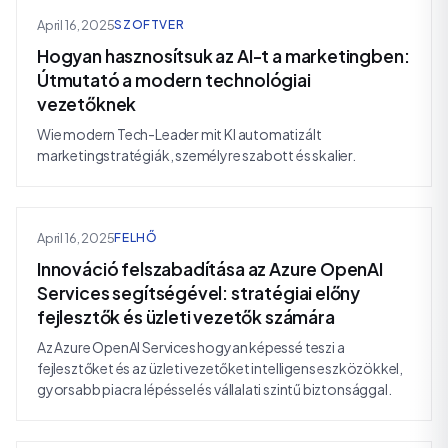
April 16, 2025
SZOFTVER
Hogyan hasznosítsuk az AI-t a marketingben:
Útmutató a modern technológiai
vezetőknek
Wie modern Tech-Leader mit KI automatizált
marketingstratégiák, személyre szabott és skalier.
April 16, 2025
FELHŐ
Innováció felszabadítása az Azure OpenAI
Services segítségével: stratégiai előny
fejlesztők és üzleti vezetők számára
Az Azure OpenAI Services hogyan képessé teszi a
fejlesztőket és az üzleti vezetőket intelligens eszközökkel,
gyorsabb piacra lépéssel és vállalati szintű biztonsággal.