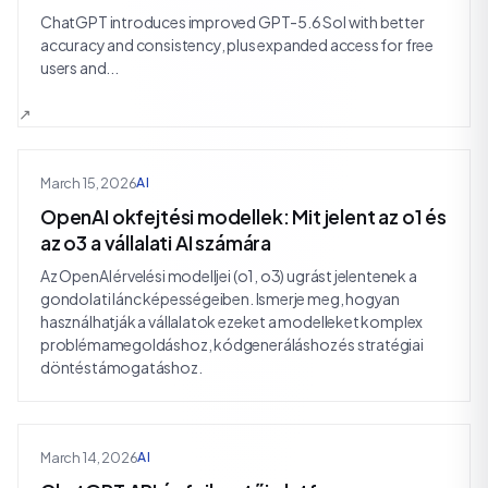
ChatGPT introduces improved GPT-5.6 Sol with better
accuracy and consistency, plus expanded access for free
users and...
March 15, 2026
AI
OpenAI okfejtési modellek: Mit jelent az o1 és
az o3 a vállalati AI számára
Az OpenAI érvelési modelljei (o1, o3) ugrást jelentenek a
gondolati lánc képességeiben. Ismerje meg, hogyan
használhatják a vállalatok ezeket a modelleket komplex
problémamegoldáshoz, kódgeneráláshoz és stratégiai
döntéstámogatáshoz.
March 14, 2026
AI