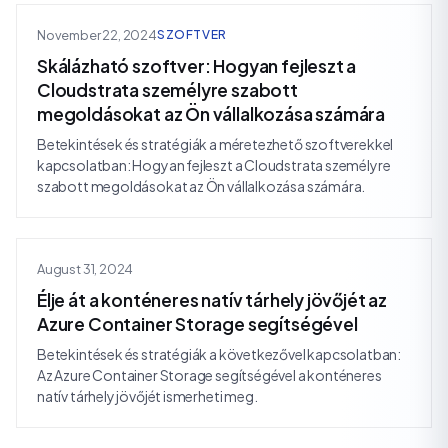
November 22, 2024
SZOFTVER
Skálázható szoftver: Hogyan fejleszt a
Cloudstrata személyre szabott
megoldásokat az Ön vállalkozása számára
Betekintések és stratégiák a méretezhető szoftverekkel
kapcsolatban: Hogyan fejleszt a Cloudstrata személyre
szabott megoldásokat az Ön vállalkozása számára.
August 31, 2024
Élje át a konténeres natív tárhely jövőjét az
Azure Container Storage segítségével
Betekintések és stratégiák a következővel kapcsolatban:
Az Azure Container Storage segítségével a konténeres
natív tárhely jövőjét ismerheti meg.