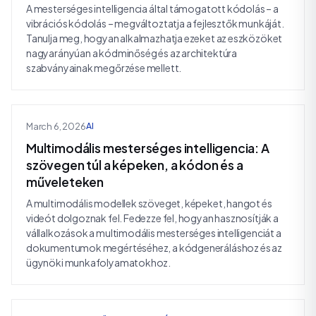
A mesterséges intelligencia által támogatott kódolás – a
vibrációs kódolás – megváltoztatja a fejlesztők munkáját.
Tanulja meg, hogyan alkalmazhatja ezeket az eszközöket
nagyarányúan a kódminőség és az architektúra
szabványainak megőrzése mellett.
March 6, 2026
AI
Multimodális mesterséges intelligencia: A
szövegen túl a képeken, a kódon és a
műveleteken
A multimodális modellek szöveget, képeket, hangot és
videót dolgoznak fel. Fedezze fel, hogyan hasznosítják a
vállalkozások a multimodális mesterséges intelligenciát a
dokumentumok megértéséhez, a kódgeneráláshoz és az
ügynöki munkafolyamatokhoz.