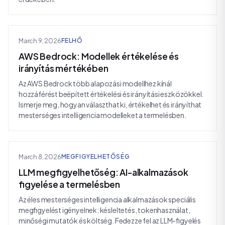
March 9, 2026
FELHŐ
AWS Bedrock: Modellek értékelése és
irányítás mértékében
Az AWS Bedrock több alapozási modellhez kínál
hozzáférést beépített értékelési és irányítási eszközökkel.
Ismerje meg, hogyan választhat ki, értékelhet és irányíthat
mesterséges intelligencia modelleket a termelésben.
March 8, 2026
MEGFIGYELHETŐSÉG
LLM megfigyelhetőség: AI-alkalmazások
figyelése a termelésben
Az éles mesterséges intelligencia alkalmazások speciális
megfigyelést igényelnek: késleltetés, tokenhasználat,
minőségi mutatók és költség. Fedezze fel az LLM-figyelés