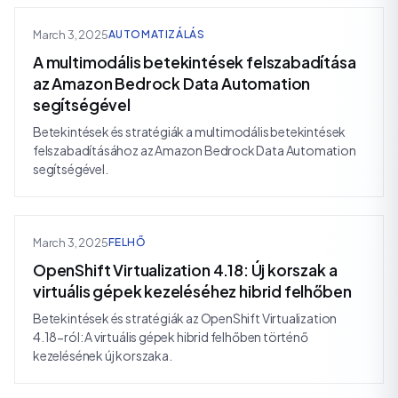
March 3, 2025
AUTOMATIZÁLÁS
A multimodális betekintések felszabadítása
az Amazon Bedrock Data Automation
segítségével
Betekintések és stratégiák a multimodális betekintések
felszabadításához az Amazon Bedrock Data Automation
segítségével.
March 3, 2025
FELHŐ
OpenShift Virtualization 4.18: Új korszak a
virtuális gépek kezeléséhez hibrid felhőben
Betekintések és stratégiák az OpenShift Virtualization
4.18-ról: A virtuális gépek hibrid felhőben történő
kezelésének új korszaka.