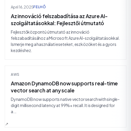
April 16, 2025
FELHŐ
Az innováció felszabadítása az Azure AI-
szolgáltatásokkal: Fejlesztői útmutató
Fejlesztőközpontú útmutató az innováció
felszabadításához a Microsoft Azure AI-szolgáltatásokkal.
Ismerje meg a használati eseteket, eszközöket és a gyors
kezdéshez.
AWS
Amazon DynamoDB now supports real-time
vector search at any scale
DynamoDB now supports native vector search with single-
digit millisecond latency at 99%+ recall. It is designed for
a...