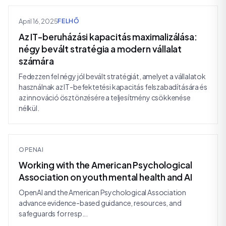
April 16, 2025
FELHŐ
Az IT-beruházási kapacitás maximalizálása:
négy bevált stratégia a modern vállalat
számára
Fedezzen fel négy jól bevált stratégiát, amelyet a vállalatok
használnak az IT-befektetési kapacitás felszabadítására és
az innováció ösztönzésére a teljesítmény csökkenése
nélkül.
OPENAI
Working with the American Psychological
Association on youth mental health and AI
OpenAI and the American Psychological Association
advance evidence-based guidance, resources, and
safeguards for resp...