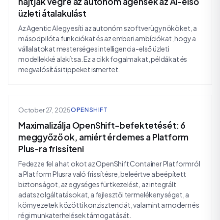
hajtják végre az autonóm ágensek az AI-első
üzleti átalakulást
Az Agentic AI egyesíti az autonóm szoftverügynököket, a
másodpilóta funkciókat és az emberi ambíciókat, hogy a
vállalatokat mesterséges intelligencia-első üzleti
modellekké alakítsa. Ez a cikk fogalmakat, példákat és
megvalósítási tippeket ismertet.
October 27, 2025
OPENSHIFT
Maximalizálja OpenShift-befektetését: 6
meggyőző ok, amiért érdemes a Platform
Plus-ra frissíteni
Fedezze fel a hat okot az OpenShift Container Platformról
a Platform Plusra való frissítésre, beleértve a beépített
biztonságot, az egységes fürtkezelést, az integrált
adatszolgáltatásokat, a fejlesztői termelékenységet, a
környezetek közötti konzisztenciát, valamint a modern és
régi munkaterhelések támogatását.