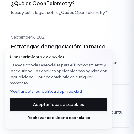
¿Qué es OpenTelemetry?
Ideas y estrategias sobre ¿Qué es OpenTelemetry?.
September 18, 2021
Estrategias de negociación: un marco
altamente eficaz que garantizará el éxito
Consentimiento de cookies
Ideas y estrategias sobre estrategias de negociación: un
Usamos cookies esenciales para el funcionamiento y
marco altamente eficaz que garantizará el éxito.
la seguridad. Las cookies opcionales nos ayudan con
la publicidad — puede cambiarlo en cualquier
momento.
Mostrar detalles
·
política de privacidad
September 18, 2021
Instale TA-LIB en el servidor Ubuntu
Aceptar todas las cookies
Ideas y estrategias sobre la instalación de TA-LIB en Ubuntu
Rechazar cookies no esenciales
Server.