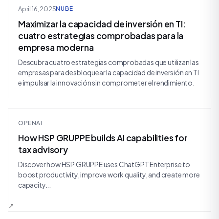
April 16, 2025
NUBE
Maximizar la capacidad de inversión en TI:
cuatro estrategias comprobadas para la
empresa moderna
Descubra cuatro estrategias comprobadas que utilizan las
empresas para desbloquear la capacidad de inversión en TI
e impulsar la innovación sin comprometer el rendimiento.
OPENAI
How HSP GRUPPE builds AI capabilities for
tax advisory
Discover how HSP GRUPPE uses ChatGPT Enterprise to
boost productivity, improve work quality, and create more
capacity...