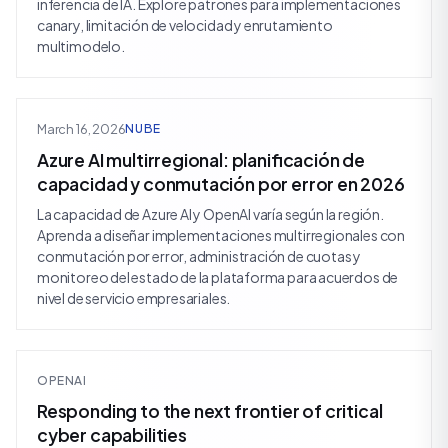
inferencia de IA. Explore patrones para implementaciones
canary, limitación de velocidad y enrutamiento
multimodelo.
March 16, 2026
NUBE
Azure AI multirregional: planificación de
capacidad y conmutación por error en 2026
La capacidad de Azure AI y OpenAI varía según la región.
Aprenda a diseñar implementaciones multirregionales con
conmutación por error, administración de cuotas y
monitoreo del estado de la plataforma para acuerdos de
nivel de servicio empresariales.
OPENAI
Responding to the next frontier of critical
cyber capabilities