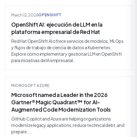
March 12, 2026
OPENSHIFT
OpenShift AI: ejecución de LLM en la
plataforma empresarial de Red Hat
Red Hat OpenShift AI ofrece servicios de modelos, MLOps
y flujos de trabajo de ciencia de datos a Kubernetes.
Explore cómo implementar y gestionar LLM en OpenShift
para iniciativas de IA empresarial.
MICROSOFT AZURE
Microsoft named a Leader in the 2026
Gartner® Magic Quadrant™ for AI-
Augmented Code Modernization Tools
GitHub Copilot and Azure are helping organizations
modernize legacy applications, reduce technical debt, and
prepare ...