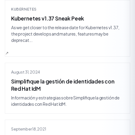
KUBERNETES
Kubernetes v1.37 Sneak Peek
As we get closer to the release date for Kubernetes v1.37,
the project develops and matures, features may be
deprecat...
August 31, 2024
Simplifique la gestión de identidades con
Red Hat IdM
Información y estrategias sobre Simplifique la gestión de
identidades con Red Hat IdM.
September 18, 2021