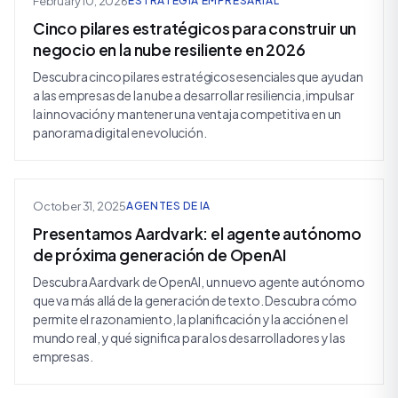
February 10, 2026
ESTRATEGIA EMPRESARIAL
Cinco pilares estratégicos para construir un
negocio en la nube resiliente en 2026
Descubra cinco pilares estratégicos esenciales que ayudan
a las empresas de la nube a desarrollar resiliencia, impulsar
la innovación y mantener una ventaja competitiva en un
panorama digital en evolución.
October 31, 2025
AGENTES DE IA
Presentamos Aardvark: el agente autónomo
de próxima generación de OpenAI
Descubra Aardvark de OpenAI, un nuevo agente autónomo
que va más allá de la generación de texto. Descubra cómo
permite el razonamiento, la planificación y la acción en el
mundo real, y qué significa para los desarrolladores y las
empresas.