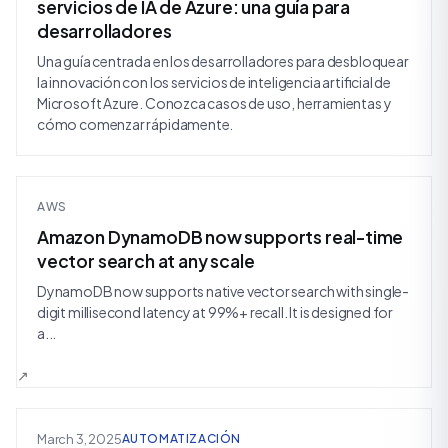
servicios de IA de Azure: una guía para
desarrolladores
Una guía centrada en los desarrolladores para desbloquear
la innovación con los servicios de inteligencia artificial de
Microsoft Azure. Conozca casos de uso, herramientas y
cómo comenzar rápidamente.
AWS
Amazon DynamoDB now supports real-time
vector search at any scale
DynamoDB now supports native vector search with single-
digit millisecond latency at 99%+ recall. It is designed for
a...
March 3, 2025
AUTOMATIZACIÓN