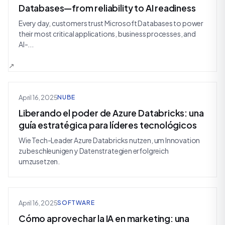
Databases—from reliability to AI readiness
Every day, customers trust Microsoft Databases to power
their most critical applications, business processes, and
AI-...
April 16, 2025
NUBE
Liberando el poder de Azure Databricks: una
guía estratégica para líderes tecnológicos
Wie Tech-Leader Azure Databricks nutzen, um Innovation
zu beschleunigen y Datenstrategien erfolgreich
umzusetzen.
April 16, 2025
SOFTWARE
Cómo aprovechar la IA en marketing: una