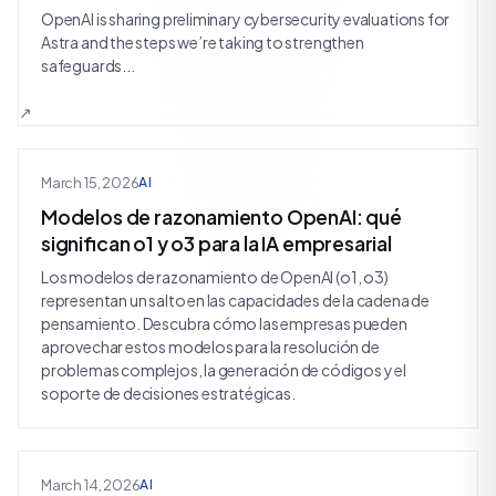
OpenAI is sharing preliminary cybersecurity evaluations for
Astra and the steps we’re taking to strengthen
safeguards...
March 15, 2026
AI
Modelos de razonamiento OpenAI: qué
significan o1 y o3 para la IA empresarial
Los modelos de razonamiento de OpenAI (o1, o3)
representan un salto en las capacidades de la cadena de
pensamiento. Descubra cómo las empresas pueden
aprovechar estos modelos para la resolución de
problemas complejos, la generación de códigos y el
soporte de decisiones estratégicas.
March 14, 2026
AI