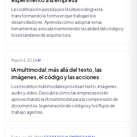
experimento a la empresa
La codificación asistida por IA (vibecoding) está
transformando la forma en que trabajan los
desarrolladores. Aprenda cómo adoptar estas
herramientas a escala manteniendo la calidad del código y
los estándares de arquitectura.
March 6, 2026
AI
IA multimodal: más allá del texto, las
imágenes, el código y las acciones
Los modelos multimodales procesan texto, imágenes,
audio y vídeo. Descubra cómo las empresas están
aprovechando la IA multimodal para la comprensión de
documentos, la generación de códigos y los flujos de
trabajo agentes.