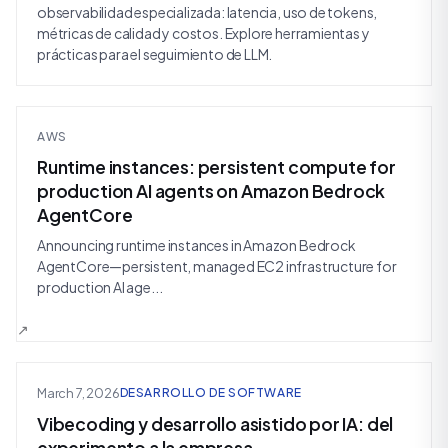
observabilidad especializada: latencia, uso de tokens,
métricas de calidad y costos. Explore herramientas y
prácticas para el seguimiento de LLM.
AWS
Runtime instances: persistent compute for
production AI agents on Amazon Bedrock
AgentCore
Announcing runtime instances in Amazon Bedrock
AgentCore—persistent, managed EC2 infrastructure for
production AI age...
March 7, 2026
DESARROLLO DE SOFTWARE
Vibecoding y desarrollo asistido por IA: del