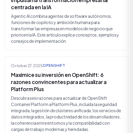
impulsan la transformación empresarial
centrada en la IA
Agentic AI combina agentes de software autónomos,
funciones de copiloto y ambición humana para
transformar las empresas en modelos de negocio que
prioricen la IA. Este artículo explica conceptos, ejemplos y
consejos de implementación.
October 27, 2025
OPENSHIFT
Maximice su inversión en OpenShift: 6
razones convincentes para actualizar a
Platform Plus
Descubra seis razones para actualizar de OpenShift
Container Platform a Platform Plus, incluida la seguridad
integrada, la gestión de clústeres unificada, los servicios de
datos integrados, la productividad de los desarrolladores,
la coherencia entre entornos y la compatibilidad con
cargas de trabajo modernas y heredadas.