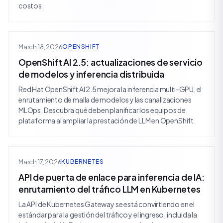
costos.
March 18, 2026
OPENSHIFT
OpenShift AI 2.5: actualizaciones de servicio
de modelos y inferencia distribuida
Red Hat OpenShift AI 2.5 mejora la inferencia multi-GPU, el
enrutamiento de malla de modelos y las canalizaciones
MLOps. Descubra qué deben planificar los equipos de
plataforma al ampliar la prestación de LLM en OpenShift.
March 17, 2026
KUBERNETES
API de puerta de enlace para inferencia de IA:
enrutamiento del tráfico LLM en Kubernetes
La API de Kubernetes Gateway se está convirtiendo en el
estándar para la gestión del tráfico y el ingreso, incluida la